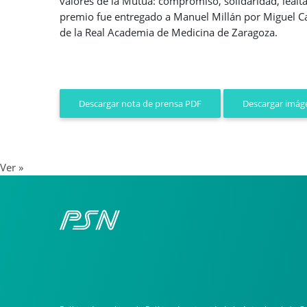
valores de la Mutua: compromiso, solidaridad, lealta
premio fue entregado a Manuel Millán por Miguel Ca
de la Real Academia de Medicina de Zaragoza.
Descargar imáge
Descargar nota de prensa PDF
Ver »