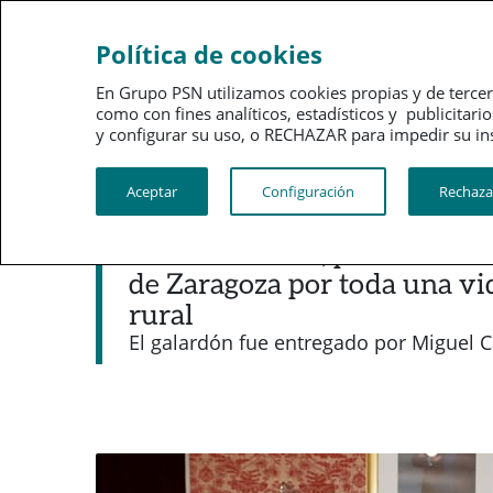
Sobre
Gobi
Política de cookies
PSN
corpo
En Grupo PSN utilizamos cookies propias y de tercer
como con fines analíticos, estadísticos y publici
PSN al día
Kit de prensa
y configurar su uso, o RECHAZAR para impedir su instalac
Aceptar
Configuración
Rechaza
Noticias destacadas
Manuel Millán, premio PSN 
de Zaragoza por toda una vi
rural
El galardón fue entregado por Miguel C