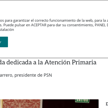
erno
Información
Sala de
rativo
financiera
Prensa
os para garantizar el correcto funcionamiento de la web, para la 
tarios. Puede pulsar en ACEPTAR para dar su consentimiento, PA
Revistas
ión​​​​​​​
r
de la Real Academia de Medicina
da dedicada a la Atención Primaria
arrero, presidente de PSN
D