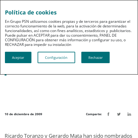
Política de cookies
pt
En Grupo PSN utilizamos cookies propias y de terceros para garantizar el
correcto funcionamiento de la web, para la activación de determinadas
funcionalidades, así como con fines analíticos, estadísticos y publicitarios.
Puede pulsar en ACEPTAR para dar su consentimiento, PANEL DE
CONFIGURACIÓN para obtener más información y configurar su uso, o
RECHAZAR para impedir su instalación​​​​​​​
Noticias destacadas
Aceptar
Configuración
Rechazar
Nuevos directores de zona para Centro
Norte y Galicia
10 de diciembre de 2009
Comparte:
Ricardo Toranzo y Gerardo Mata han sido nombrados