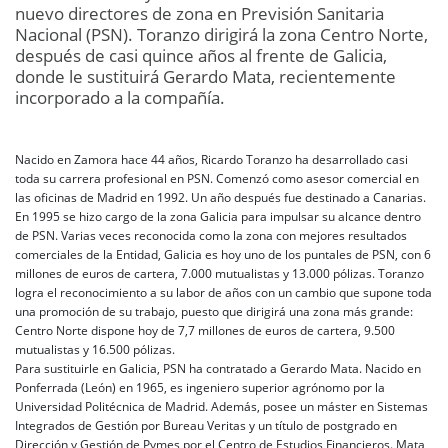
nuevo directores de zona en Previsión Sanitaria
Nacional (PSN). Toranzo dirigirá la zona Centro Norte,
después de casi quince años al frente de Galicia,
donde le sustituirá Gerardo Mata, recientemente
incorporado a la compañía.
Nacido en Zamora hace 44 años, Ricardo Toranzo ha desarrollado casi
toda su carrera profesional en PSN. Comenzó como asesor comercial en
las oficinas de Madrid en 1992. Un año después fue destinado a Canarias.
En 1995 se hizo cargo de la zona Galicia para impulsar su alcance dentro
de PSN. Varias veces reconocida como la zona con mejores resultados
comerciales de la Entidad, Galicia es hoy uno de los puntales de PSN, con 6
millones de euros de cartera, 7.000 mutualistas y 13.000 pólizas. Toranzo
logra el reconocimiento a su labor de años con un cambio que supone toda
una promoción de su trabajo, puesto que dirigirá una zona más grande:
Centro Norte dispone hoy de 7,7 millones de euros de cartera, 9.500
mutualistas y 16.500 pólizas.
Para sustituirle en Galicia, PSN ha contratado a Gerardo Mata. Nacido en
Ponferrada (León) en 1965, es ingeniero superior agrónomo por la
Universidad Politécnica de Madrid. Además, posee un máster en Sistemas
Integrados de Gestión por Bureau Veritas y un título de postgrado en
Dirección y Gestión de Pymes por el Centro de Estudios Financieros. Mata