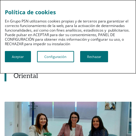
Política de cookies
pt
En Grupo PSN utilizamos cookies propias y de terceros para garantizar el
correcto funcionamiento de la web, para la activación de determinadas
funcionalidades, así como con fines analíticos, estadísticos y publicitarios.
Puede pulsar en ACEPTAR para dar su consentimiento, PANEL DE
CONFIGURACIÓN para obtener más información y configurar su uso, o
RECHAZAR para impedir su instalación​​​​​​​
Noticias destacadas
Aceptar
Configuración
Rechazar
PSN protege ante Accidentes a los más
de 5.500 psicólogos de Andalucía
Oriental