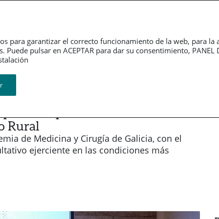
erno
Información
Sala de
rativo
financiera
Prensa
os para garantizar el correcto funcionamiento de la web, para la 
tarios. Puede pulsar en ACEPTAR para dar su consentimiento, PA
Revistas
ión​​​​​​​
r
l presenta públicamente la
o Rural
ia de Medicina y Cirugía de Galicia, con el
cultativo ejerciente en las condiciones más