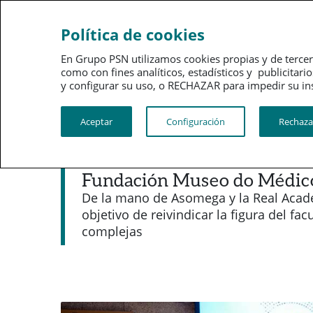
Sobre
Gobi
Política de cookies
PSN
corpo
En Grupo PSN utilizamos cookies propias y de tercer
como con fines analíticos, estadísticos y publici
PSN al día
Kit de prensa
y configurar su uso, o RECHAZAR para impedir su instalac
Aceptar
Configuración
Rechaza
Noticias destacadas
Previsión Sanitaria Naciona
Fundación Museo do Médic
De la mano de Asomega y la Real Academ
objetivo de reivindicar la figura del fa
complejas