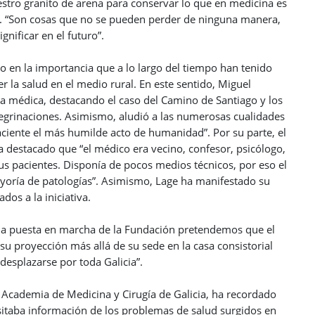
stro granito de arena para conservar lo que en medicina es
ia”. “Son cosas que no se pueden perder de ninguna manera,
gnificar en el futuro”.
 en la importancia que a lo largo del tiempo han tenido
 la salud en el medio rural. En este sentido, Miguel
ncia médica, destacando el caso del Camino de Santiago y los
regrinaciones. Asimismo, aludió a las numerosas cualidades
aciente el más humilde acto de humanidad”. Por su parte, el
 destacado que “el médico era vecino, confesor, psicólogo,
sus pacientes. Disponía de pocos medios técnicos, por eso el
mayoría de patologías”. Asimismo, Lage ha manifestado su
dos a la iniciativa.
 la puesta en marcha de la Fundación pretendemos que el
u proyección más allá de su sede en la casa consistorial
esplazarse por toda Galicia”.
l Academia de Medicina y Cirugía de Galicia, ha recordado
esitaba información de los problemas de salud surgidos en