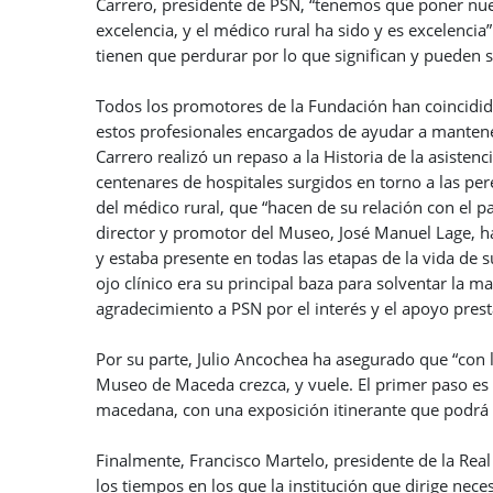
Carrero, presidente de PSN, “tenemos que poner nue
excelencia, y el médico rural ha sido y es excelenc
tienen que perdurar por lo que significan y pueden si
Todos los promotores de la Fundación han coincidido
estos profesionales encargados de ayudar a mantener
Carrero realizó un repaso a la Historia de la asiste
centenares de hospitales surgidos en torno a las pe
del médico rural, que “hacen de su relación con el p
director y promotor del Museo, José Manuel Lage, ha
y estaba presente en todas las etapas de la vida de 
ojo clínico era su principal baza para solventar la 
agradecimiento a PSN por el interés y el apoyo presta
Por su parte, Julio Ancochea ha asegurado que “con
Museo de Maceda crezca, y vuele. El primer paso es s
macedana, con una exposición itinerante que podrá d
Finalmente, Francisco Martelo, presidente de la Rea
los tiempos en los que la institución que dirige nec