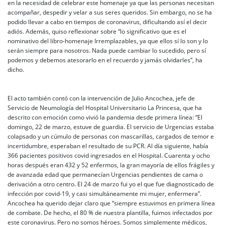
en la necesidad de celebrar este homenaje ya que las personas necesitan
acompañar, despedir y velar a sus seres queridos. Sin embargo, no se ha
podido llevar a cabo en tiempos de coronavirus, dificultando así el decir
adiós. Además, quiso reflexionar sobre “lo significativo que es el
nominativo del libro-homenaje Irremplazables, ya que ellos sí lo son y lo
serán siempre para nosotros. Nada puede cambiar lo sucedido, pero sí
podemos y debemos atesorarlo en el recuerdo y jamás olvidarles”, ha
dicho.
El acto también contó con la intervención de Julio Ancochea, jefe de
Servicio de Neumología del Hospital Universitario La Princesa, que ha
descrito con emoción como vivió la pandemia desde primera línea: “El
domingo, 22 de marzo, estuve de guardia. El servicio de Urgencias estaba
colapsado y un cúmulo de personas con mascarillas, cargados de temor e
incertidumbre, esperaban el resultado de su PCR. Al día siguiente, había
366 pacientes positivos covid ingresados en el Hospital. Cuarenta y ocho
horas después eran 432 y 52 enfermos, la gran mayoría de ellos frágiles y
de avanzada edad que permanecían Urgencias pendientes de cama o
derivación a otro centro. El 24 de marzo fui yo el que fue diagnosticado de
infección por covid-19, y casi simultáneamente mi mujer, enfermera”.
Ancochea ha querido dejar claro que “siempre estuvimos en primera línea
de combate. De hecho, el 80 % de nuestra plantilla, fuimos infectados por
este coronavirus. Pero no somos héroes. Somos simplemente médicos,