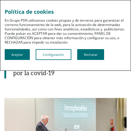
Política de cookies
pt
En Grupo PSN utilizamos cookies propias y de terceros para garantizar el
correcto funcionamiento de la web, para la activación de determinadas
funcionalidades, así como con fines analíticos, estadísticos y publicitarios.
Puede pulsar en ACEPTAR para dar su consentimiento, PANEL DE
CONFIGURACIÓN para obtener más información y configurar su uso, o
RECHAZAR para impedir su instalación​​​​​​​
Noticias destacadas
Aceptar
Configuración
Rechazar
PSN presenta Irremplazables, un libro-
homenaje a los mutualistas fallecidos
por la covid-19