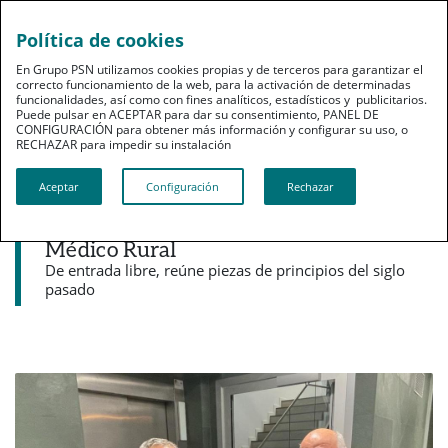
Política de cookies
pt
En Grupo PSN utilizamos cookies propias y de terceros para garantizar el
correcto funcionamiento de la web, para la activación de determinadas
funcionalidades, así como con fines analíticos, estadísticos y publicitarios.
Puede pulsar en ACEPTAR para dar su consentimiento, PANEL DE
CONFIGURACIÓN para obtener más información y configurar su uso, o
RECHAZAR para impedir su instalación​​​​​​​
Noticias destacadas
Aceptar
Configuración
Rechazar
PSN estrena en su nueva sede de Sevilla
una exposición itinerante sobre El
Médico Rural
De entrada libre, reúne piezas de principios del siglo
pasado