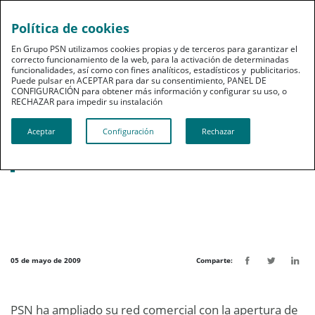
Política de cookies
pt
En Grupo PSN utilizamos cookies propias y de terceros para garantizar el
correcto funcionamiento de la web, para la activación de determinadas
funcionalidades, así como con fines analíticos, estadísticos y publicitarios.
Puede pulsar en ACEPTAR para dar su consentimiento, PANEL DE
CONFIGURACIÓN para obtener más información y configurar su uso, o
RECHAZAR para impedir su instalación​​​​​​​
Noticias destacadas
Aceptar
Configuración
Rechazar
PSN amplía su red comercial con dos
nuevas oficinas
05 de mayo de 2009
Comparte:
PSN ha ampliado su red comercial con la apertura de