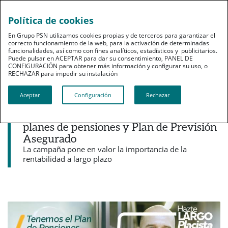
Política de cookies
pt
En Grupo PSN utilizamos cookies propias y de terceros para garantizar el
correcto funcionamiento de la web, para la activación de determinadas
funcionalidades, así como con fines analíticos, estadísticos y publicitarios.
Puede pulsar en ACEPTAR para dar su consentimiento, PANEL DE
CONFIGURACIÓN para obtener más información y configurar su uso, o
RECHAZAR para impedir su instalación​​​​​​​
Noticias destacadas
Aceptar
Configuración
Rechazar
PSN bonifica con hasta un 3% adicional
los traspasos desde otras entidades a sus
planes de pensiones y Plan de Previsión
Asegurado
La campaña pone en valor la importancia de la
rentabilidad a largo plazo