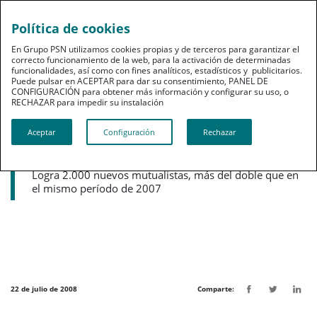
Política de cookies
pt
En Grupo PSN utilizamos cookies propias y de terceros para garantizar el
correcto funcionamiento de la web, para la activación de determinadas
funcionalidades, así como con fines analíticos, estadísticos y publicitarios.
Puede pulsar en ACEPTAR para dar su consentimiento, PANEL DE
CONFIGURACIÓN para obtener más información y configurar su uso, o
RECHAZAR para impedir su instalación​​​​​​​
Noticias destacadas
Aceptar
Configuración
Rechazar
PSN crece más del 11% hasta los 61,4
millones
Logra 2.000 nuevos mutualistas, más del doble que en
el mismo período de 2007
22 de julio de 2008
Comparte: