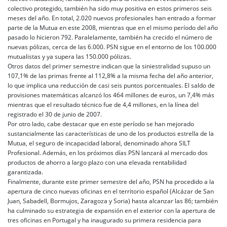
colectivo protegido, también ha sido muy positiva en estos primeros seis
meses del año. En total, 2.020 nuevos profesionales han entrado a formar
parte de la Mutua en este 2008, mientras que en el mismo período del año
pasado lo hicieron 792. Paralelamente, también ha crecido el número de
nuevas pólizas, cerca de las 6.000. PSN sigue en el entorno de los 100.000
mutualistas y ya supera las 150.000 pólizas.
Otros datos del primer semestre indican que la siniestralidad supuso un
107,1% de las primas frente al 112,8% a la misma fecha del año anterior,
lo que implica una reducción de casi seis puntos porcentuales. El saldo de
provisiones matemáticas alcanzó los 464 millones de euros, un 7,4% más
mientras que el resultado técnico fue de 4,4 millones, en la línea del
registrado el 30 de junio de 2007.
Por otro lado, cabe destacar que en este período se han mejorado
sustancialmente las características de uno de los productos estrella de la
Mutua, el seguro de incapacidad laboral, denominado ahora SILT
Profesional. Además, en los próximos días PSN lanzará al mercado dos
productos de ahorro a largo plazo con una elevada rentabilidad
garantizada.
Finalmente, durante este primer semestre del año, PSN ha procedido a la
apertura de cinco nuevas oficinas en el territorio español (Alcázar de San
Juan, Sabadell, Bormujos, Zaragoza y Soria) hasta alcanzar las 86; también
ha culminado su estrategia de expansión en el exterior con la apertura de
tres oficinas en Portugal y ha inaugurado su primera residencia para