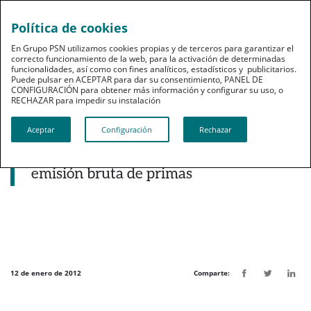
Política de cookies
pt
En Grupo PSN utilizamos cookies propias y de terceros para garantizar el
correcto funcionamiento de la web, para la activación de determinadas
funcionalidades, así como con fines analíticos, estadísticos y publicitarios.
Puede pulsar en ACEPTAR para dar su consentimiento, PANEL DE
CONFIGURACIÓN para obtener más información y configurar su uso, o
RECHAZAR para impedir su instalación​​​​​​​
Noticias destacadas
Aceptar
Configuración
Rechazar
PSN crece un 25% en nueva producción
y supera los 63 millones de ingresos en
emisión bruta de primas
12 de enero de 2012
Comparte: