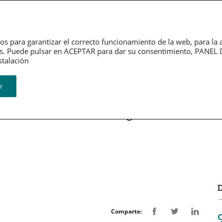
erno
Información
Sala de
rativo
financiera
Prensa
os para garantizar el correcto funcionamiento de la web, para la 
tarios. Puede pulsar en ACEPTAR para dar su consentimiento, PA
Revistas
ión​​​​​​​
r
va de Vida con el Colegio de
D
Comparte: