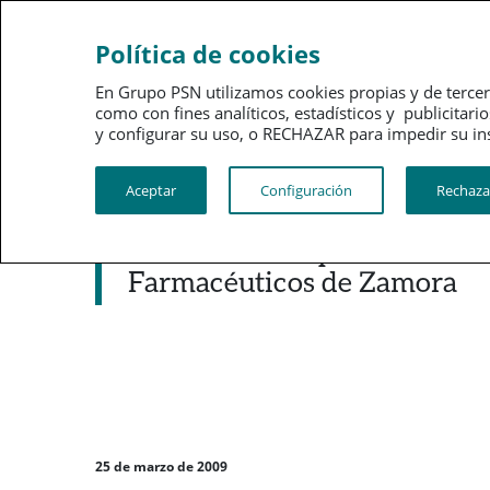
Sobre
Gobi
Política de cookies
PSN
corpo
En Grupo PSN utilizamos cookies propias y de tercer
como con fines analíticos, estadísticos y publici
PSN al día
Kit de prensa
y configurar su uso, o RECHAZAR para impedir su instalac
Aceptar
Configuración
Rechaza
Noticias destacadas
PSN firma una póliza colecti
Farmacéuticos de Zamora
25 de marzo de 2009