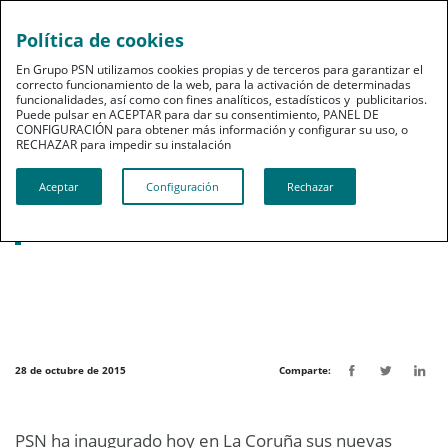
Política de cookies
pt
En Grupo PSN utilizamos cookies propias y de terceros para garantizar el
correcto funcionamiento de la web, para la activación de determinadas
funcionalidades, así como con fines analíticos, estadísticos y publicitarios.
Puede pulsar en ACEPTAR para dar su consentimiento, PANEL DE
CONFIGURACIÓN para obtener más información y configurar su uso, o
RECHAZAR para impedir su instalación​​​​​​​
Noticias destacadas
Aceptar
Configuración
Rechazar
PSN inaugura en La Coruña sus nuevas
instalaciones
28 de octubre de 2015
Comparte:
PSN ha inaugurado hoy en La Coruña sus nuevas