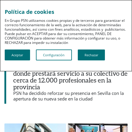
Política de cookies
pt
En Grupo PSN utilizamos cookies propias y de terceros para garantizar el
correcto funcionamiento de la web, para la activación de determinadas
funcionalidades, así como con fines analíticos, estadísticos y publicitarios.
Puede pulsar en ACEPTAR para dar su consentimiento, PANEL DE
CONFIGURACIÓN para obtener más información y configurar su uso, o
RECHAZAR para impedir su instalación​​​​​​​
Noticias destacadas
Aceptar
Configuración
Rechazar
Previsión Sanitaria Nacional inaugura
una gran oficina en el centro de Sevilla,
donde prestará servicio a su colectivo de
cerca de 12.000 profesionales en la
provincia
PSN ha decidido reforzar su presencia en Sevilla con la
apertura de su nueva sede en la ciudad