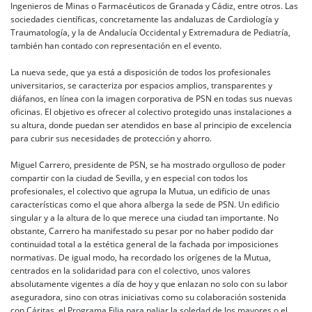
Ingenieros de Minas o Farmacéuticos de Granada y Cádiz, entre otros. Las
sociedades científicas, concretamente las andaluzas de Cardiología y
Traumatología, y la de Andalucía Occidental y Extremadura de Pediatría,
también han contado con representación en el evento.
La nueva sede, que ya está a disposición de todos los profesionales
universitarios, se caracteriza por espacios amplios, transparentes y
diáfanos, en línea con la imagen corporativa de PSN en todas sus nuevas
oficinas. El objetivo es ofrecer al colectivo protegido unas instalaciones a
su altura, donde puedan ser atendidos en base al principio de excelencia
para cubrir sus necesidades de protección y ahorro.
Miguel Carrero, presidente de PSN, se ha mostrado orgulloso de poder
compartir con la ciudad de Sevilla, y en especial con todos los
profesionales, el colectivo que agrupa la Mutua, un edificio de unas
características como el que ahora alberga la sede de PSN. Un edificio
singular y a la altura de lo que merece una ciudad tan importante. No
obstante, Carrero ha manifestado su pesar por no haber podido dar
continuidad total a la estética general de la fachada por imposiciones
normativas. De igual modo, ha recordado los orígenes de la Mutua,
centrados en la solidaridad para con el colectivo, unos valores
absolutamente vigentes a día de hoy y que enlazan no solo con su labor
aseguradora, sino con otras iniciativas como su colaboración sostenida
con Cáritas, el Programa Filia para paliar la soledad de los mayores o el