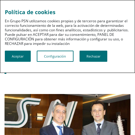
Política de cookies
pt
En Grupo PSN utilizamos cookies propias y de terceros para garantizar el
correcto funcionamiento de la web, para la activación de determinadas
funcionalidades, así como con fines analíticos, estadísticos y publicitarios.
Puede pulsar en ACEPTAR para dar su consentimiento, PANEL DE
CONFIGURACIÓN para obtener más información y configurar su uso, o
RECHAZAR para impedir su instalación​​​​​​​
Noticias destacadas
Aceptar
Configuración
Rechazar
PSN incorpora a dos nuevos directores
territoriales para Madrid y Cataluña