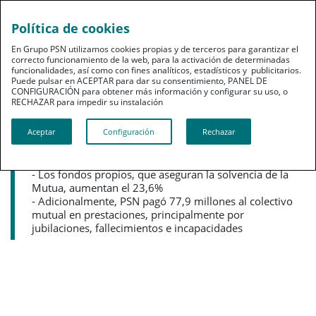
Política de cookies
pt
En Grupo PSN utilizamos cookies propias y de terceros para garantizar el
correcto funcionamiento de la web, para la activación de determinadas
funcionalidades, así como con fines analíticos, estadísticos y publicitarios.
Puede pulsar en ACEPTAR para dar su consentimiento, PANEL DE
CONFIGURACIÓN para obtener más información y configurar su uso, o
RECHAZAR para impedir su instalación​​​​​​​
Noticias destacadas
Aceptar
Configuración
Rechazar
PSN incrementa su beneficio un 21%,
hasta alcanzar 8,6 millones de euros
- Los fondos propios, que aseguran la solvencia de la
Mutua, aumentan el 23,6%
- Adicionalmente, PSN pagó 77,9 millones al colectivo
mutual en prestaciones, principalmente por
jubilaciones, fallecimientos e incapacidades