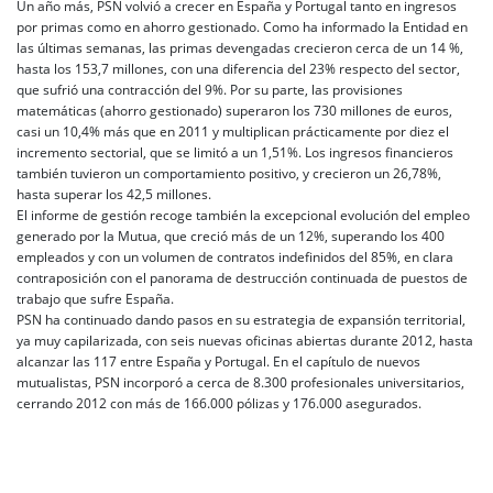
Un año más, PSN volvió a crecer en España y Portugal tanto en ingresos
por primas como en ahorro gestionado. Como ha informado la Entidad en
las últimas semanas, las primas devengadas crecieron cerca de un 14 %,
hasta los 153,7 millones, con una diferencia del 23% respecto del sector,
que sufrió una contracción del 9%. Por su parte, las provisiones
matemáticas (ahorro gestionado) superaron los 730 millones de euros,
casi un 10,4% más que en 2011 y multiplican prácticamente por diez el
incremento sectorial, que se limitó a un 1,51%. Los ingresos financieros
también tuvieron un comportamiento positivo, y crecieron un 26,78%,
hasta superar los 42,5 millones.
El informe de gestión recoge también la excepcional evolución del empleo
generado por la Mutua, que creció más de un 12%, superando los 400
empleados y con un volumen de contratos indefinidos del 85%, en clara
contraposición con el panorama de destrucción continuada de puestos de
trabajo que sufre España.
PSN ha continuado dando pasos en su estrategia de expansión territorial,
ya muy capilarizada, con seis nuevas oficinas abiertas durante 2012, hasta
alcanzar las 117 entre España y Portugal. En el capítulo de nuevos
mutualistas, PSN incorporó a cerca de 8.300 profesionales universitarios,
cerrando 2012 con más de 166.000 pólizas y 176.000 asegurados.