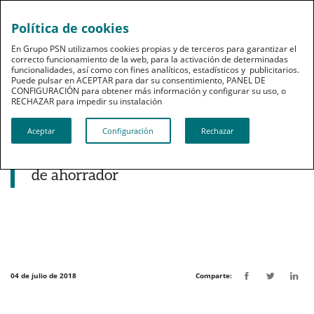
Política de cookies
pt
En Grupo PSN utilizamos cookies propias y de terceros para garantizar el
correcto funcionamiento de la web, para la activación de determinadas
funcionalidades, así como con fines analíticos, estadísticos y publicitarios.
Puede pulsar en ACEPTAR para dar su consentimiento, PANEL DE
CONFIGURACIÓN para obtener más información y configurar su uso, o
RECHAZAR para impedir su instalación​​​​​​​
Noticias destacadas
Aceptar
Configuración
Rechazar
PSN lanza iProtect para acercar los
fondos de inversión a todos los perfiles
de ahorrador
04 de julio de 2018
Comparte: