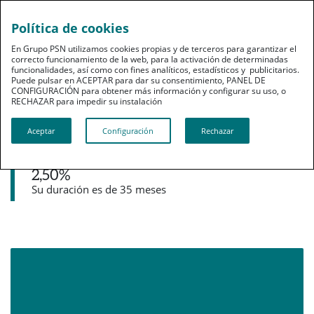
Política de cookies
pt
En Grupo PSN utilizamos cookies propias y de terceros para garantizar el
correcto funcionamiento de la web, para la activación de determinadas
funcionalidades, así como con fines analíticos, estadísticos y publicitarios.
Puede pulsar en ACEPTAR para dar su consentimiento, PANEL DE
CONFIGURACIÓN para obtener más información y configurar su uso, o
RECHAZAR para impedir su instalación​​​​​​​
Noticias destacadas
Aceptar
Configuración
Rechazar
PSN lanza Tranquilidad 3, un seguro de
Ahorro a medio plazo con una TAE del
2,50%
Su duración es de 35 meses