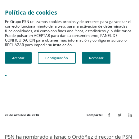
Política de cookies
pt
En Grupo PSN utilizamos cookies propias y de terceros para garantizar el
correcto funcionamiento de la web, para la activación de determinadas
funcionalidades, así como con fines analíticos, estadísticos y publicitarios.
Puede pulsar en ACEPTAR para dar su consentimiento, PANEL DE
CONFIGURACIÓN para obtener más información y configurar su uso, o
RECHAZAR para impedir su instalación​​​​​​​
Noticias destacadas
Aceptar
Configuración
Rechazar
PSN nombra a Ignacio Ordóñez director
de su sociedad de agencia exclusiva
20 de octubre de 2016
Comparte:
PSN ha nombrado a Ignacio Ordóñez director de PSN