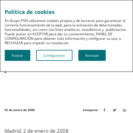
Política de cookies
pt
En Grupo PSN utilizamos cookies propias y de terceros para garantizar el
correcto funcionamiento de la web, para la activación de determinadas
funcionalidades, así como con fines analíticos, estadísticos y publicitarios.
Puede pulsar en ACEPTAR para dar su consentimiento, PANEL DE
CONFIGURACIÓN para obtener más información y configurar su uso, o
RECHAZAR para impedir su instalación​​​​​​​
Noticias destacadas
Aceptar
Configuración
Rechazar
PSN obtiene la confianza de todos los
COF andaluces
02 de enero de 2008
Comparte:
Madrid, 2 de enero de 2008