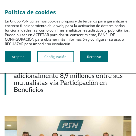
Política de cookies
pt
En Grupo PSN utilizamos cookies propias y de terceros para garantizar el
correcto funcionamiento de la web, para la activación de determinadas
funcionalidades, así como con fines analíticos, estadísticos y publicitarios.
Puede pulsar en ACEPTAR para dar su consentimiento, PANEL DE
CONFIGURACIÓN para obtener más información y configurar su uso, o
RECHAZAR para impedir su instalación​​​​​​​
Noticias destacadas
Aceptar
Configuración
Rechazar
PSN obtuvo un beneficio de 4,1 millones
de euros en 2018 y repartió
adicionalmente 8,9 millones entre sus
mutualistas vía Participación en
Beneficios