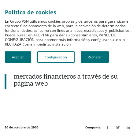
Política de cookies
pt
En Grupo PSN utilizamos cookies propias y de terceros para garantizar el
correcto funcionamiento de la web, para la activación de determinadas
funcionalidades, así como con fines analíticos, estadísticos y publicitarios.
Puede pulsar en ACEPTAR para dar su consentimiento, PANEL DE
CONFIGURACIÓN para obtener más información y configurar su uso, o
RECHAZAR para impedir su instalación​​​​​​​
Noticias destacadas
Aceptar
Configuración
Rechazar
PSN ofrece información bursátil e
intermediación en los principales
mercados financieros a través de su
página web
20 de octubre de 2005
Comparte: