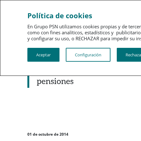
Sobre
Gobi
Política de cookies
PSN
corpo
En Grupo PSN utilizamos cookies propias y de tercer
como con fines analíticos, estadísticos y publici
PSN al día
Kit de prensa
y configurar su uso, o RECHAZAR para impedir su instalac
Aceptar
Configuración
Rechaza
Noticias destacadas
PSN ofrece un 1% de bonific
pensiones
01 de octubre de 2014