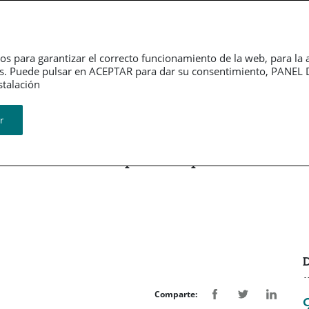
erno
Información
Sala de
rativo
financiera
Prensa
os para garantizar el correcto funcionamiento de la web, para la 
tarios. Puede pulsar en ACEPTAR para dar su consentimiento, PA
Revistas
ión​​​​​​​
r
ación en su campaña de planes de
D
Comparte: