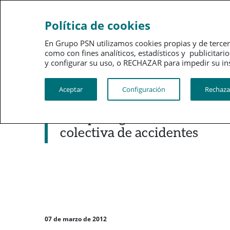
Sobre
Gobi
Política de cookies
PSN
corpo
En Grupo PSN utilizamos cookies propias y de tercer
como con fines analíticos, estadísticos y publici
PSN al día
Kit de prensa
y configurar su uso, o RECHAZAR para impedir su instalac
Aceptar
Configuración
Rechaza
Noticias destacadas
PSN protege a los farmacéut
colectiva de accidentes
07 de marzo de 2012