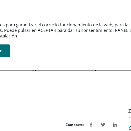
erno
Información
Sala de
rativo
financiera
Prensa
os para garantizar el correcto funcionamiento de la web, para la 
tarios. Puede pulsar en ACEPTAR para dar su consentimiento, PA
Revistas
ión​​​​​​​
r
icos de Lugo con una nueva póliza
D
Comparte: