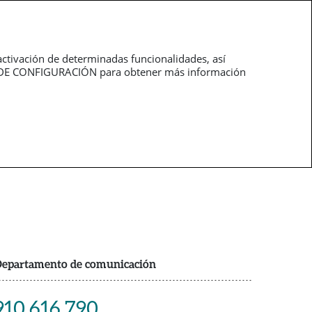
Trabaja con
pt
nosotros
activación de determinadas funcionalidades, así
NEL DE CONFIGURACIÓN para obtener más información
epartamento de comunicación
910 616 790