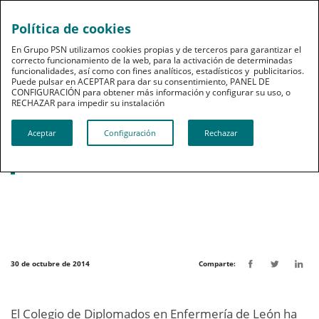
Política de cookies
pt
En Grupo PSN utilizamos cookies propias y de terceros para garantizar el
correcto funcionamiento de la web, para la activación de determinadas
funcionalidades, así como con fines analíticos, estadísticos y publicitarios.
Puede pulsar en ACEPTAR para dar su consentimiento, PANEL DE
CONFIGURACIÓN para obtener más información y configurar su uso, o
RECHAZAR para impedir su instalación​​​​​​​
Noticias destacadas
Aceptar
Configuración
Rechazar
PSN protegerá a 3.000 colegiados de
Enfermería de León
30 de octubre de 2014
Comparte:
El Colegio de Diplomados en Enfermería de León ha