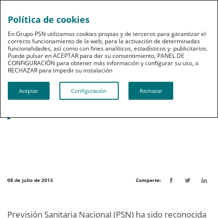
Política de cookies
pt
En Grupo PSN utilizamos cookies propias y de terceros para garantizar el
correcto funcionamiento de la web, para la activación de determinadas
funcionalidades, así como con fines analíticos, estadísticos y publicitarios.
Puede pulsar en ACEPTAR para dar su consentimiento, PANEL DE
CONFIGURACIÓN para obtener más información y configurar su uso, o
RECHAZAR para impedir su instalación​​​​​​​
Noticias destacadas
Aceptar
Configuración
Rechazar
PSN, reconocida como aseguradora de
los odontólogos
08 de julio de 2013
Comparte:
Previsión Sanitaria Nacional (PSN) ha sido reconocida