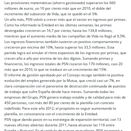
Las provisiones matemáticas (ahorro gestionado) superaron los 660
millones de euros, un 10 por ciento más que en 2010, el doble del
incremento del subsector de Vida, que se quedó en el 5%.
Un año más, PSN volvió a crecer más que el sector en ingresos por primas.
Como ha informado la Entidad en las últimas semanas, las primas
devengadas crecieron un 16,7 por ciento, hasta los 134,8 millones,
mientras que el aumento medio de las compañías de Vida no llegó al 9,5%.
Los ingresos financieros también tuvieron un positivo comportamiento y
crecieron por encima del 10%, hasta superar los 33,5 millones. Esta
partida logra así emular el ritmo expansivo de los ingresos por primas, que
crecen año a año por encima de los dos dígitos. Sumando primas y
financieros, los ingresos totales de PSN rozaron los 170 millones, casi 20
más que en 2010, lo que se traduce en un crecimiento del 15%.
El informe de gestión aprobado por el Consejo recoge también la positiva
evolución del empleo generado por la Mutua, que creció casi un 7%, en
clara comparación con el panorama de destrucción continuada de puestos
de trabajo que sufre España desde hace meses. Sumando todas las
empresas del Grupo, PSN genera trabajo estable y de calidad para más de
450 personas, con más del 80 por ciento de la plantilla con contrato
indefinido. Para este año 2012, el propósito es seguir aumentando la
plantilla, en consonancia con el crecimiento de la Entidad.
PSN sigue dando pasos en su estrategia de expansión territorial, con 13
nuevas oficinas abiertas durante 2011, hasta alcanzar las 116 entre
España y Portugal. En el capítulo de nuevos mutualistas, PSN incorporó a