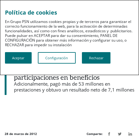
Política de cookies
pt
En Grupo PSN utilizamos cookies propias y de terceros para garantizar el
correcto funcionamiento de la web, para la activación de determinadas
funcionalidades, así como con fines analíticos, estadísticos y publicitarios.
Puede pulsar en ACEPTAR para dar su consentimiento, PANEL DE
CONFIGURACIÓN para obtener más información y configurar su uso, o
RECHAZAR para impedir su instalación​​​​​​​
Noticias destacadas
Aceptar
Configuración
Rechazar
PSN reparte entre sus mutualistas casi
cinco millones de euros, un 17% más, en
participaciones en beneficios
Adicionalmente, pagó más de 53 millones en
prestaciones y obtuvo un resultado neto de 7,1 millones
28 de marzo de 2012
Comparte: