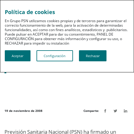
Política de cookies
pt
En Grupo PSN utilizamos cookies propias y de terceros para garantizar el
correcto funcionamiento de la web, para la activación de determinadas
funcionalidades, así como con fines analíticos, estadísticos y publicitarios.
Puede pulsar en ACEPTAR para dar su consentimiento, PANEL DE
CONFIGURACIÓN para obtener más información y configurar su uso, o
RECHAZAR para impedir su instalación​​​​​​​
Noticias destacadas
Aceptar
Configuración
Rechazar
PSN suma los enfermeros a sus
colectivos con convenio en Portugal
19 de noviembre de 2008
Comparte:
Previsión Sanitaria Nacional (PSN) ha firmado un