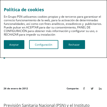
Política de cookies
pt
En Grupo PSN utilizamos cookies propias y de terceros para garantizar el
correcto funcionamiento de la web, para la activación de determinadas
funcionalidades, así como con fines analíticos, estadísticos y publicitarios.
Puede pulsar en ACEPTAR para dar su consentimiento, PANEL DE
CONFIGURACIÓN para obtener más información y configurar su uso, o
RECHAZAR para impedir su instalación​​​​​​​
Noticias destacadas
Aceptar
Configuración
Rechazar
PSN y el Instituto Europeo de Salud y
Bienestar Social renuevan su convenio
26 de enero de 2012
Comparte:
Previsión Sanitaria Nacional (PSN) y el Instituto