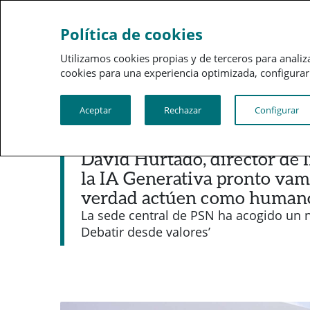
Sobre a PSN
Gestão 
Política de cookies
Utilizamos cookies propias y de terceros para analiz
cookies para una experiencia optimizada, configurar t
Aceptar
Rechazar
Configurar
Noticias destacadas
David Hurtado, director de I
la IA Generativa pronto vam
verdad actúen como human
La sede central de PSN ha acogido un 
Debatir desde valores’