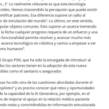
s…)”. Lo realmente relevante es que esta tecnología
 vídeo. Hemos trascendido la percepción que pueda existir
ntificar patrones. Esa diferencia supone un salto al
tor de simulación del mundo”. Lo último, en este sentido,
anipular objetos comunes. Esto supone un avance tremendo
la fecha cualquier progreso requería de un esfuerzo y una
a funcionalidad permite resolver y avanzar mucho más
l avance tecnológico en robótica y vamos a empezar a ver
como humanos”.
l Grupo PSN, que ha sido la encargada de introducir al
os los sectores tienen en la adopción de esta nueva
sibles como el sanitario o asegurador.
sas ha sido otra de las cuestiones abordadas durante el
opilotos” y es preciso conocer qué retos y oportunidades
do la capacidad de la IA Generativa, por ejemplo, en el
es de mejorar el apoyo en la relación médico-paciente
ando notas y convirtiéndolas en información estructurada