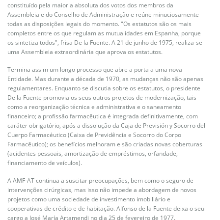
constituído pela maioria absoluta dos votos dos membros da
Assembleia e do Conselho de Administração e reúne minuciosamente
todas as disposições legais do momento. "Os estatutos são os mais
completos entre os que regulam as mutualidades em Espanha, porque
os sintetiza todos", frisa De la Fuente. A 21 de junho de 1975, realiza-se
uma Assembleia extraordinária que aprova os estatutos.
Termina assim um longo processo que abre a porta a uma nova
Entidade. Mas durante a década de 1970, as mudanças não são apenas
regulamentares. Enquanto se discutia sobre os estatutos, o presidente
De la Fuente promovia os seus outros projetos de modernização, tais
como a reorganização técnica e administrativa e o saneamento
financeiro; a profissão farmacêutica é integrada definitivamente, com
caráter obrigatório, após a dissolução da Caja de Previsión y Socorro del
Cuerpo Farmacéutico (Caixa de Previdência e Socorro do Corpo
Farmacêutico); os benefícios melhoram e são criadas novas coberturas
(acidentes pessoais, amortização de empréstimos, orfandade,
financiamento de veículos).
A AMF-AT continua a suscitar preocupações, bem como o seguro de
intervenções cirúrgicas, mas isso não impede a abordagem de novos
projetos como uma sociedade de investimento imobiliário e
cooperativas de crédito e de habitação. Alfonso de la Fuente deixa o seu
cargo a José María Artamendi no dia 25 de fevereiro de 1977.