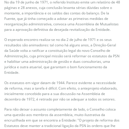
No dia 19 de junho de 1971, o referido Instituto emite um relatório de 48
páginas e 28 anexos, cuja conclusão levanta sérias dúvidas sobre o
montante, a importância e os saldos das contas do balanço. De la
Fuente, que já tinha começado a adotar as primeiras medidas de
reorganização administrativa, convoca uma Assembleia de Mutualistas
para a aprovação definitiva da desejada revitalização da Entidade.
O esperado encontro realiza-se no dia 2 de julho de 1971 e os seus
resultados são animadores: tal como há alguns anos, a Direção-Geral
da Saúde volta a ratificar a constituição legal do novo Conselho de
Administração, cuja principal missão será reformar os estatutos da PSN
e habilitar uma administração de gestão e duas consultorias, uma
jurídica e outra atuarial, que garantam o bom funcionamento da
Entidade.
Os estatutos em vigor datam de 1944. Parece evidente a necessidade
de reforma, mas a tarefa é difícil. Com efeito, o anteprojeto elaborado,
inicialmente concebido para a sua discussão na Assembleia de
dezembro de 1972, é retirado por não se adequar a todos os setores.
Para não deixar o assunto completamente de lado, o Conselho coloca
uma questão aos membros da assembleia, muito ilustrativa da
encruzilhada em que se encontra a Entidade: "O projeto de reforma dos
Estatutos deve manter a tradicional ligação da PSN às ordens que lhe