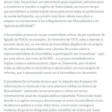
deram vida, lhe prestam um inestimável apoio espiritual, administrativo
e económico e mantêm o espírito de fraternidade, ao mesmo tempo
que possibilitam a solidariedade necessária entre todos os profissionais
de saúde de Espanha, ou convém mais fazer tábula rasa disso e
adaptar-se estritamente à Lei e Regulamento das Mutualidades com
rigorosa juridicidade?"
A Assembleia pronuncia-se por unanimidade a favor da permanência da
ligação da PSN às associações. Em fevereiro de 1974, volta a abordar o
assunto: desta vez, os membros da Assembleia dispõem de um projeto
de reforma que desencadeia uma calorosa discussão sobre a
representatividade da Assembleia, a participação dos mutualistas – que,
por esta altura, são mais de 63.000 – e a proporcionalidade entre
órgãos sociais e administrativos. Opta-se, finalmente, por recolher
todas as alterações e comentários e desenvolver um novo projeto de
reforma, que é apresentado outra vez à Assembleia em dezembro.
O presidente De la Fuente declara que "a redação dos Estatutos foi
reformulada no intuito de criar uma abertura inédita na história da
Mutualidade", utilizando certamente para o efeito um termo
extremamente atual da situação política espanhola: Franco está muito
doente e o regime começa a desmoronar-se entre incontroláveis sinais
de abertura política e social. Além disso, o novo texto consagra a
mudança do governo designado pelos conselhos de ordens por outro