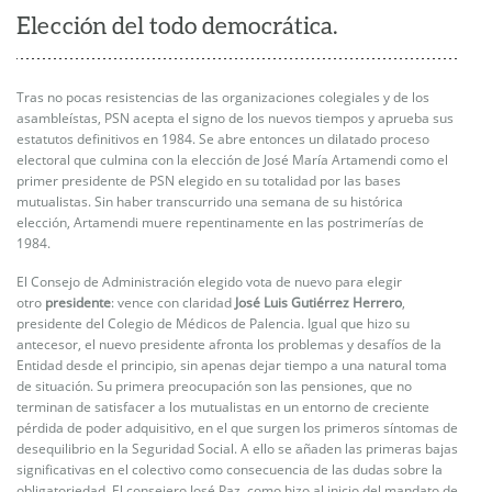
Elección del todo democrática.
Tras no pocas resistencias de las organizaciones colegiales y de los
asambleístas, PSN acepta el signo de los nuevos tiempos y aprueba sus
estatutos definitivos en 1984. Se abre entonces un dilatado proceso
electoral que culmina con la elección de José María Artamendi como el
primer presidente de PSN elegido en su totalidad por las bases
mutualistas. Sin haber transcurrido una semana de su histórica
elección, Artamendi muere repentinamente en las postrimerías de
1984.
El Consejo de Administración elegido vota de nuevo para elegir
otro
presidente
: vence con claridad
José Luis Gutiérrez Herrero
,
presidente del Colegio de Médicos de Palencia. Igual que hizo su
antecesor, el nuevo presidente afronta los problemas y desafíos de la
Entidad desde el principio, sin apenas dejar tiempo a una natural toma
de situación. Su primera preocupación son las pensiones, que no
terminan de satisfacer a los mutualistas en un entorno de creciente
pérdida de poder adquisitivo, en el que surgen los primeros síntomas de
desequilibrio en la Seguridad Social. A ello se añaden las primeras bajas
significativas en el colectivo como consecuencia de las dudas sobre la
obligatoriedad. El consejero José Paz, como hizo al inicio del mandato de