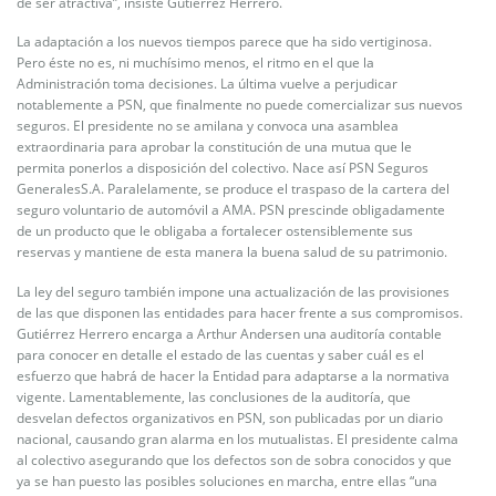
de ser atractiva”, insiste Gutiérrez Herrero.
La adaptación a los nuevos tiempos parece que ha sido vertiginosa.
Pero éste no es, ni muchísimo menos, el ritmo en el que la
Administración toma decisiones. La última vuelve a perjudicar
notablemente a PSN, que finalmente no puede comercializar sus nuevos
seguros. El presidente no se amilana y convoca una asamblea
extraordinaria para aprobar la constitución de una mutua que le
permita ponerlos a disposición del colectivo. Nace así PSN Seguros
GeneralesS.A. Paralelamente, se produce el traspaso de la cartera del
seguro voluntario de automóvil a AMA. PSN prescinde obligadamente
de un producto que le obligaba a fortalecer ostensiblemente sus
reservas y mantiene de esta manera la buena salud de su patrimonio.
La ley del seguro también impone una actualización de las provisiones
de las que disponen las entidades para hacer frente a sus compromisos.
Gutiérrez Herrero encarga a Arthur Andersen una auditoría contable
para conocer en detalle el estado de las cuentas y saber cuál es el
esfuerzo que habrá de hacer la Entidad para adaptarse a la normativa
vigente. Lamentablemente, las conclusiones de la auditoría, que
desvelan defectos organizativos en PSN, son publicadas por un diario
nacional, causando gran alarma en los mutualistas. El presidente calma
al colectivo asegurando que los defectos son de sobra conocidos y que
ya se han puesto las posibles soluciones en marcha, entre ellas “una