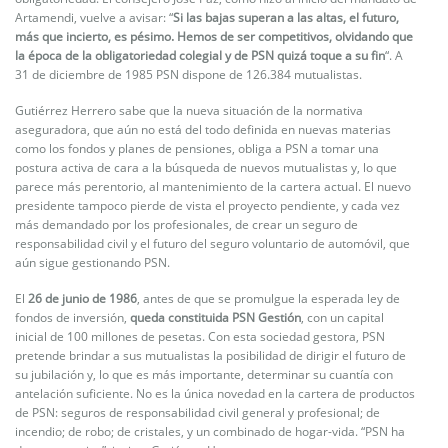
Artamendi, vuelve a avisar: “
Si las bajas superan a las altas, el futuro,
más que incierto, es pésimo. Hemos de ser competitivos, olvidando que
la época de la obligatoriedad colegial y de PSN quizá toque a su fin
“. A
31 de diciembre de 1985 PSN dispone de 126.384 mutualistas.
Gutiérrez Herrero sabe que la nueva situación de la normativa
aseguradora, que aún no está del todo definida en nuevas materias
como los fondos y planes de pensiones, obliga a PSN a tomar una
postura activa de cara a la búsqueda de nuevos mutualistas y, lo que
parece más perentorio, al mantenimiento de la cartera actual. El nuevo
presidente tampoco pierde de vista el proyecto pendiente, y cada vez
más demandado por los profesionales, de crear un seguro de
responsabilidad civil y el futuro del seguro voluntario de automóvil, que
aún sigue gestionando PSN.
El
26 de junio de 1986
, antes de que se promulgue la esperada ley de
fondos de inversión,
queda constituida PSN Gestión
, con un capital
inicial de 100 millones de pesetas. Con esta sociedad gestora, PSN
pretende brindar a sus mutualistas la posibilidad de dirigir el futuro de
su jubilación y, lo que es más importante, determinar su cuantía con
antelación suficiente. No es la única novedad en la cartera de productos
de PSN: seguros de responsabilidad civil general y profesional; de
incendio; de robo; de cristales, y un combinado de hogar-vida. “PSN ha