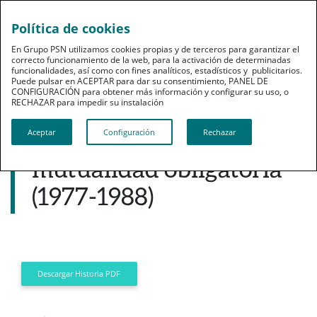
Política de cookies
pt
En Grupo PSN utilizamos cookies propias y de terceros para garantizar el
correcto funcionamiento de la web, para la activación de determinadas
funcionalidades, así como con fines analíticos, estadísticos y publicitarios.
Puede pulsar en ACEPTAR para dar su consentimiento, PANEL DE
CONFIGURACIÓN para obtener más información y configurar su uso, o
RECHAZAR para impedir su instalación​​​​​​​
Historia
Principio del fin de la
Aceptar
Configuración
Rechazar
mutualidad obligatoria
(1977-1988)
Descargar Historia PDF